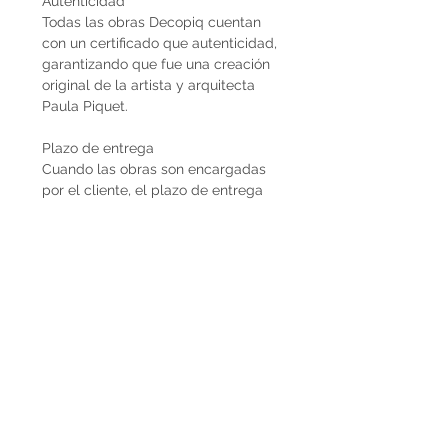
Autenticidad
Todas las obras Decopiq cuentan
con un certificado que autenticidad,
garantizando que fue una creación
original de la artista y arquitecta
Paula Piquet.
Plazo de entrega
Cuando las obras son encargadas
por el cliente, el plazo de entrega
estimado son 2 meses desde que se
recibe la seña del 50%. En caso de
que la obra ya esté disponible, la
entrega es inmediata si es dentro de
Uruguay. Cuando la obra es para el
exterior el plazo de entrega será
mayor dependiendo del medio de
flete que se utilice.
Envíos
El precio de las obras Decopiq no
incluye el costo de envío. Las obras