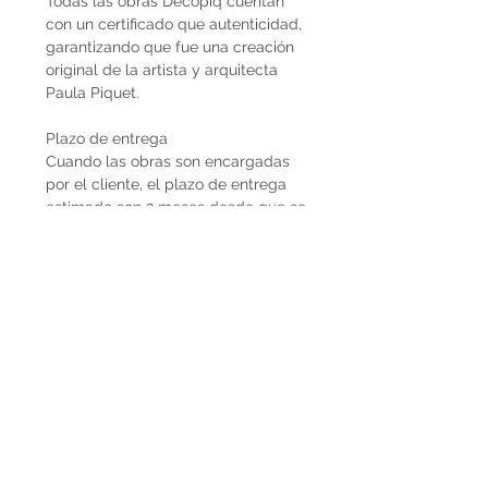
Todas las obras Decopiq cuentan
con un certificado que autenticidad,
garantizando que fue una creación
original de la artista y arquitecta
Paula Piquet.
Plazo de entrega
Cuando las obras son encargadas
por el cliente, el plazo de entrega
estimado son 2 meses desde que se
recibe la seña del 50%. En caso de
que la obra ya esté disponible, la
entrega es inmediata si es dentro de
Uruguay. Cuando la obra es para el
exterior el plazo de entrega será
mayor dependiendo del método de
envío que se utilice.
Envíos
El precio de las obras Decopiq no
incluye el costo de envío. Las obras
son retiradas por el atelier en