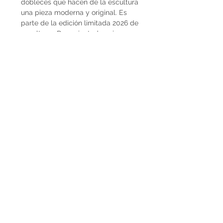
dobleces que hacen de la escultura
una pieza moderna y original. Es
parte de la edición limitada 2026 de
esculturas Decopiq, todas piezas
únicas, diseñadas y elaboradas en
Uruguay en madera de pino
nacional y lustradas. La escultura
"Mohain" mide 14 x 14 x 47 h cm y
está lustrada en nogal oscuro. Ideal
para decorar una biblioteca,
consola, escritorio, y más.
Precio expresado en USD
® 2024 Decopiq - All rights reserved -
Uruguay