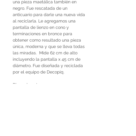
una pieza maetálica también en
negro. Fue rescatada de un
anticuario para darle una nueva vida
al reciclarla. Le agregamos una
pantalla de lienzo en cono y
terminaciones en bronce para
obtener como resultado una pieza
única, moderna y que se lleva todas
las miradas. Mide 62 cm de alto
incluyendo la pantalla x 45 cm de
diámetro. Fue diseñada y reciclada
por el equipo de Decopiq.
Plazo de entrega
Las lámparas tienen entrega
inmediata.
Envíos
El precio de las lámparas Decopiq
no incluye el costo de envío. Son
retiradas por nuestra Casa Atelier en
Montevideo o en caso de que