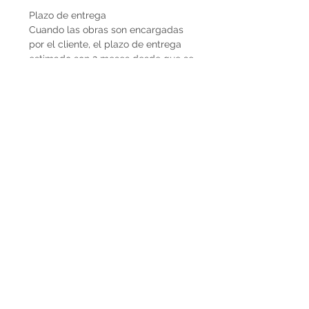
Plazo de entrega
Cuando las obras son encargadas
por el cliente, el plazo de entrega
estimado son 2 meses desde que se
recibe la seña del 50%. En caso de
que la obra ya esté disponible, la
entrega es inmediata si es dentro de
Uruguay. Cuando la obra es para el
exterior el plazo de entrega será
mayor dependiendo del medio de
flete que se utilice.
Envíos
El precio de las obras Decopiq no
incluye el costo de envío. Las obras
son retiradas por el atelier en
Montevideo o en caso de que
deseen envío lo podemos coordinar
en conjunto. Por envíos al exterior
contactarnos por Whatsapp al
+598225050 o mail