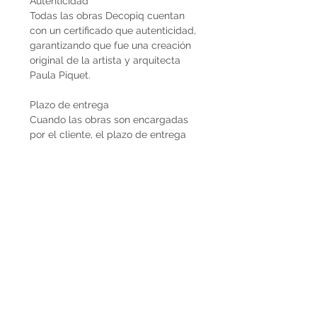
Autenticidad
Todas las obras Decopiq cuentan
con un certificado que autenticidad,
garantizando que fue una creación
original de la artista y arquitecta
Paula Piquet.
Plazo de entrega
Cuando las obras son encargadas
por el cliente, el plazo de entrega
estimado son 2 meses desde que se
recibe la seña del 50%. En caso de
que la obra ya esté disponible, la
entrega es inmediata si es dentro de
Uruguay. Cuando la obra es para el
exterior el plazo de entrega será
mayor dependiendo del medio de
flete que se utilice.
Envíos
El precio de las obras Decopiq no
incluye el costo de envío. Las obras