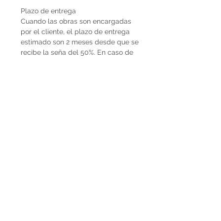
Plazo de entrega
Cuando las obras son encargadas
por el cliente, el plazo de entrega
estimado son 2 meses desde que se
recibe la seña del 50%. En caso de
que la obra ya esté disponible, la
entrega es inmediata si es dentro de
Uruguay. Cuando la obra es para el
exterior el plazo de entrega será
mayor dependiendo del medio de
flete que se utilice.
Envíos
El precio de las obras Decopiq no
incluye el costo de envío. Las obras
son retiradas por el atelier en
Montevideo o en caso de que
deseen envío lo podemos coordinar
en conjunto. Por envíos al exterior
contactarnos por Whatsapp al
+598225050 o mail