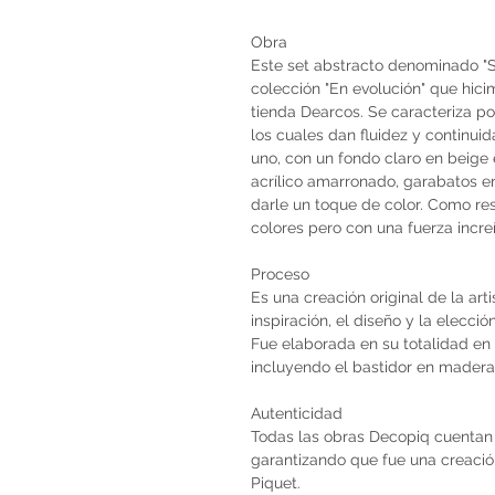
Obra
Este set abstracto denominado "S
colección "En evolución" que hic
tienda Dearcos. Se caracteriza p
los cuales dan fluidez y continui
uno, con un fondo claro en beige
acrílico amarronado, garabatos en 
darle un toque de color. Como res
colores pero con una fuerza increí
Proceso
Es una creación original de la art
inspiración, el diseño y la elecci
Fue elaborada en su totalidad en 
incluyendo el bastidor en madera 
Autenticidad
Todas las obras Decopiq cuentan 
garantizando que fue una creación 
Piquet.