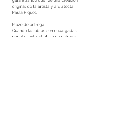
garantizando que fue una creación
original de la artista y arquitecta
Paula Piquet.
Plazo de entrega
Cuando las obras son encargadas
por el cliente, el plazo de entrega
estimado son 2 meses desde que se
recibe la seña del 50%. En caso de
que la obra ya esté disponible, la
entrega es inmediata si es dentro de
Uruguay. Cuando la obra es para el
exterior el plazo de entrega será
mayor dependiendo del método de
envío que se utilice.
Envíos
El precio de las obras Decopiq no
incluye el costo de envío. Las obras
son retiradas por el atelier en
Montevideo o en caso de que
deseen envío lo podemos coordinar