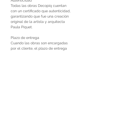
Autenticidad
Todas las obras Decopiq cuentan
con un certificado que autenticidad,
garantizando que fue una creación
original de la artista y arquitecta
Paula Piquet.
Plazo de entrega
Cuando las obras son encargadas
por el cliente, el plazo de entrega
estimado son 2 meses desde que se
recibe la seña del 50%. En caso de
que la obra ya esté disponible, la
entrega es inmediata si es dentro de
Uruguay. Cuando la obra es para el
exterior el plazo de entrega será
mayor dependiendo del medio de
flete que se utilice.
Envíos
El precio de las obras Decopiq no
incluye el costo de envío. Las obras