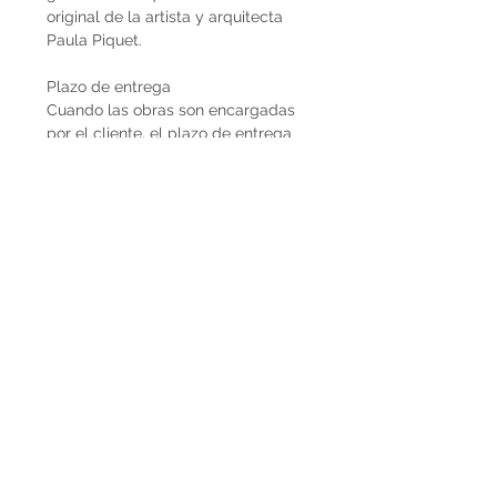
original de la artista y arquitecta
Paula Piquet.
Plazo de entrega
Cuando las obras son encargadas
por el cliente, el plazo de entrega
estimado son 2 meses desde que se
recibe la seña del 50%. En caso de
que la obra ya esté disponible, la
entrega es inmediata si es dentro de
Uruguay. Cuando la obra es para el
exterior el plazo de entrega será
mayor dependiendo del medio de
flete que se utilice.
Envíos
El precio de las obras Decopiq no
incluye el costo de envío. Las obras
son retiradas por el atelier en
Montevideo o en caso de que
deseen envío lo podemos coordinar