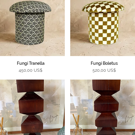
Fungi Tranella
Fungi Boletus
Vista rápida
Vista rápida
Precio
Precio
450,00 US$
520,00 US$