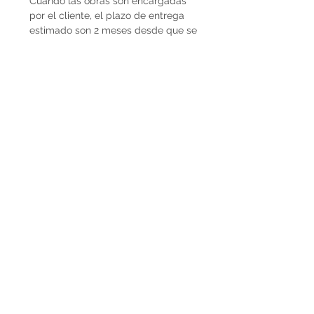
Cuando las obras son encargadas
por el cliente, el plazo de entrega
estimado son 2 meses desde que se
recibe la seña del 50%. En caso de
que la obra ya esté disponible, la
entrega es inmediata si es dentro de
Uruguay. Cuando la obra es para el
exterior el plazo de entrega será
mayor dependiendo del medio de
flete que se utilice.
Envíos
El precio de las obras Decopiq no
incluye el costo de envío. Las obras
son retiradas por el atelier en
Montevideo o en caso de que
deseen envío lo podemos coordinar
en conjunto. Por envíos al exterior
contactarnos por Whatsapp al
+598225050 o mail
paupiquet@decopiq.com