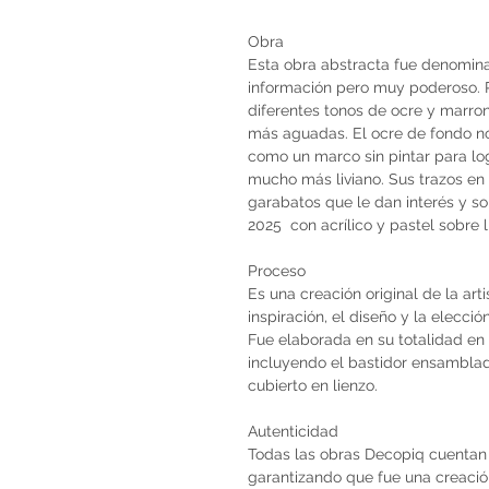
Obra
Esta obra abstracta fue denomin
información pero muy poderoso. P
diferentes tonos de ocre y marro
más aguadas. El ocre de fondo no l
como un marco sin pintar para lo
mucho más liviano. Sus trazos en
garabatos que le dan interés y so
2025 con acrílico y pastel sobre l
Proceso
Es una creación original de la art
inspiración, el diseño y la elecci
Fue elaborada en su totalidad en 
incluyendo el bastidor ensambla
cubierto en lienzo.
Autenticidad
Todas las obras Decopiq cuentan 
garantizando que fue una creación 