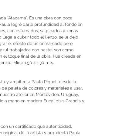
ada "Atacama". Es una obra con poca
aula logró darle profundidad al fondo en
nes, con esfumados, salpicados y zonas
lega a cubrir todo el lienzo, se le dejó
grar el efecto de un enmarcado pero
 azul trabajados con pastel son como
n el toque final de la obra. Fue creada en
ienzo. Mide 1.50 x 1.30 mts.
ista y arquitecta Paula Piquet, desde la
ón de paleta de colores y materiales a usar.
nuestro atelier en Montevideo, Uruguay,
do a mano en madera Eucaliptus Grandis y
con un certificado que autenticidad,
original de la artista y arquitecta Paula