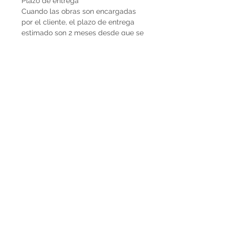
Plazo de entrega
Cuando las obras son encargadas
por el cliente, el plazo de entrega
estimado son 2 meses desde que se
recibe la seña del 50%. En caso de
que la obra ya esté disponible, la
entrega es inmediata si es dentro de
Uruguay. Cuando la obra es para el
exterior el plazo de entrega será
mayor dependiendo del medio de
flete que se utilice.
Envíos
El precio de las obras Decopiq no
incluye el costo de envío. Las obras
son retiradas por el atelier en
Montevideo o en caso de que
deseen envío lo podemos coordinar
en conjunto. Por envíos al exterior
contactarnos por Whatsapp al
+598225050 o mail
paupiquet@decopiq.com