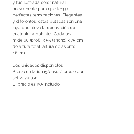
y fue lustrada color natural
nuevamente para que tenga
perfectas terminaciones. Elegantes
y diferentes, estas butacas son una
joya que eleva la decoración de
cualquier ambiente. Cada una
mide 60 (prof) x 55 (ancho) x 75 cm
de altura total, altura de asiento
46 cm.
Dos unidades disponibles.
Precio unitario 1150 usd / precio por
set 2070 usd
El precio es IVA incluido
Plazo de entrega
Las butacas tienen entrega
inmediata.
Envíos
El precio de las butacas Decopiq no