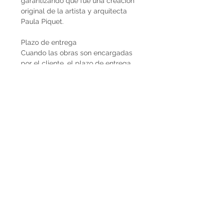
garantizando que fue una creación
original de la artista y arquitecta
Paula Piquet.
Plazo de entrega
Cuando las obras son encargadas
por el cliente, el plazo de entrega
estimado son 2 meses desde que se
recibe la seña del 50%. En caso de
que la obra ya esté disponible, la
entrega es inmediata si es dentro de
Uruguay. Cuando la obra es para el
exterior el plazo de entrega será
mayor dependiendo del medio de
flete que se utilice.
Envíos
El precio de las obras Decopiq no
incluye el costo de envío. Las obras
son retiradas por el atelier en
Montevideo o en caso de que
deseen envío lo podemos coordinar