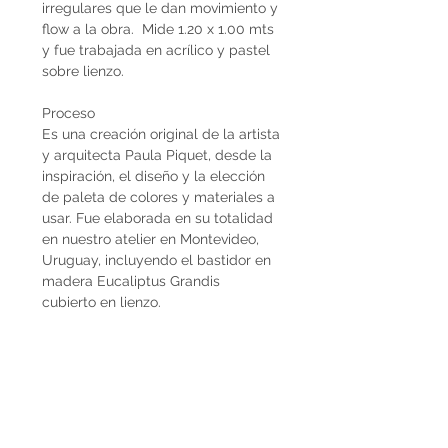
irregulares que le dan movimiento y
flow a la obra. Mide 1.20 x 1.00 mts
y fue trabajada en acrílico y pastel
sobre lienzo.
Proceso
Es una creación original de la artista
y arquitecta Paula Piquet, desde la
inspiración, el diseño y la elección
de paleta de colores y materiales a
usar. Fue elaborada en su totalidad
en nuestro atelier en Montevideo,
Uruguay, incluyendo el bastidor en
madera Eucaliptus Grandis
cubierto en lienzo.
Autenticidad
Todas las obras Decopiq cuentan
con un certificado que autenticidad,
garantizando que fue una creación
original de la artista y arquitecta