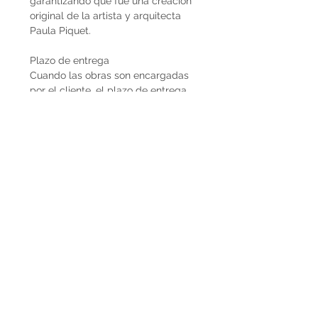
garantizando que fue una creación
original de la artista y arquitecta
Paula Piquet.
Plazo de entrega
Cuando las obras son encargadas
por el cliente, el plazo de entrega
estimado son 2 meses desde que se
recibe la seña del 50%. En caso de
que la obra ya esté disponible, la
entrega es inmediata si es dentro de
Uruguay. Cuando la obra es para el
exterior el plazo de entrega será
mayor dependiendo del medio de
flete que se utilice.
Envíos
El precio de las obras Decopiq no
incluye el costo de envío. Las obras
son retiradas por el atelier en
Montevideo o en caso de que
deseen envío lo podemos coordinar