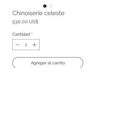
Chinoiserie celeste
Precio
530,00 US$
Cantidad
*
Agregar al carrito
Medida: 1.30 x 1.00 mts
Técnica: Acrílico sobre madera
Año: 2017
® 2024 Decopiq - Todos los derechos
reservados - Uruguay