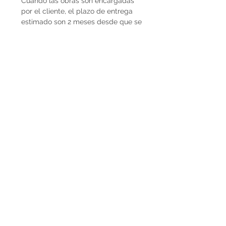
Cuando las obras son encargadas
por el cliente, el plazo de entrega
estimado son 2 meses desde que se
recibe la seña del 50%. En caso de
que la obra ya esté disponible, la
entrega es inmediata si es dentro de
Uruguay. Cuando la obra es para el
exterior el plazo de entrega será
mayor dependiendo del medio de
flete que se utilice.
Envíos
El precio de las obras Decopiq no
incluye el costo de envío. Las obras
son retiradas por el atelier en
Montevideo o en caso de que
deseen envío lo podemos coordinar
en conjunto. Por envíos al exterior
contactarnos por Whatsapp al
+598225050 o mail
paupiquet@decopiq.com