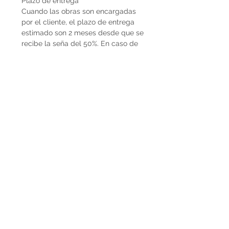
Plazo de entrega
Cuando las obras son encargadas
por el cliente, el plazo de entrega
estimado son 2 meses desde que se
recibe la seña del 50%. En caso de
que la obra ya esté disponible, la
entrega es inmediata si es dentro de
Uruguay. Cuando la obra es para el
exterior el plazo de entrega será
mayor dependiendo del medio de
flete que se utilice.
Envíos
El precio de las obras Decopiq no
incluye el costo de envío. Las obras
son retiradas por el atelier en
Montevideo o en caso de que
deseen envío lo podemos coordinar
en conjunto. Por envíos al exterior
contactarnos por Whatsapp al
+598225050 o mail
paupiquet@decopiq.com