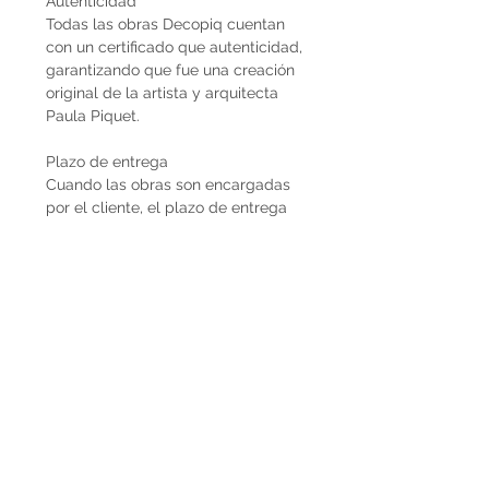
Autenticidad
Todas las obras Decopiq cuentan
con un certificado que autenticidad,
garantizando que fue una creación
original de la artista y arquitecta
Paula Piquet.
Plazo de entrega
Cuando las obras son encargadas
por el cliente, el plazo de entrega
estimado son 2 meses desde que se
recibe la seña del 50%. En caso de
que la obra ya esté disponible, la
entrega es inmediata si es dentro de
Uruguay. Cuando la obra es para el
exterior el plazo de entrega será
mayor dependiendo del medio de
flete que se utilice.
Envíos
El precio de las obras Decopiq no
incluye el costo de envío. Las obras