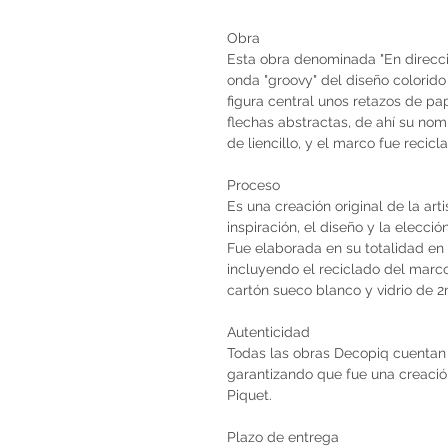
Obra
Esta obra denominada "En direcció
onda "groovy" del diseño colorid
figura central unos retazos de pa
flechas abstractas, de ahí su no
de liencillo, y el marco fue recic
Proceso
Es una creación original de la art
inspiración, el diseño y la elecci
Fue elaborada en su totalidad en 
incluyendo el reciclado del marco
cartón sueco blanco y vidrio de
Autenticidad
Todas las obras Decopiq cuentan 
garantizando que fue una creación 
Piquet.
Plazo de entrega