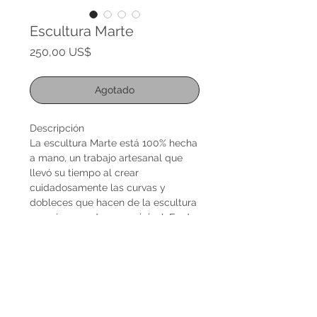
Escultura Marte
Precio
250,00 US$
Agotado
Descripción
La escultura Marte está 100% hecha
a mano, un trabajo artesanal que
llevó su tiempo al crear
cuidadosamente las curvas y
dobleces que hacen de la escultura
una pieza moderna y original. Es de
madera de pino nacional y lustrada
de color nogal. Mide 27 cm de alto x
18 cm ancho. Pieza ideal para
decorar una biblioteca, consola,
escritorio, y más.