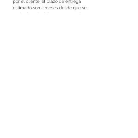
por el cliente, el plazo de entrega
estimado son 2 meses desde que se
recibe la seña del 50%. En caso de
que la obra ya esté disponible, la
entrega es inmediata si es dentro de
Uruguay. Cuando la obra es para el
exterior el plazo de entrega será
mayor dependiendo del medio de
flete que se utilice.
Envíos
El precio de las obras Decopiq no
incluye el costo de envío. Las obras
son retiradas por el atelier en
Montevideo o en caso de que
deseen envío lo podemos coordinar
en conjunto. Por envíos al exterior
contactarnos por Whatsapp al
+598225050 o mail
paupiquet@decopiq.com