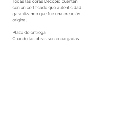
Todas las obras Decopiq cuentan
con un certificado que autenticidad,
garantizando que fue una creación
original.
Plazo de entrega
Cuando las obras son encargadas
por el cliente, el plazo de entrega
estimado son 3 semanas desde que
se recibe la seña del 50%. En caso
de que la obra ya esté disponible, la
entrega es inmediata si es dentro de
Uruguay. Cuando la obra es para el
exterior el plazo de entrega será
mayor dependiendo del medio de
flete que se utilice.
Envíos
El precio de las obras Decopiq no
incluye el costo de envío. Las obras
son retiradas por el atelier en
Montevideo o en caso de que