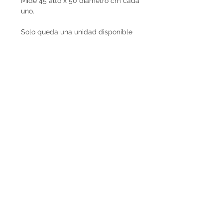
Mide 45 alto x 50 diámetro cm cada
uno.
Solo queda una unidad disponible
Precio
- Precio unitario 520 USD / Precio
por set 950 USD
- IVA incluido
- Expresado en USD
Plazo de entrega
Los Fungis tienen entrega
inmediata.
Envíos
El costo de envío no está incluido en
el precio. Son retirados por nuestra
Casa Atelier en Montevideo o en
caso de que deseen envío lo
podemos coordinar en conjunto.
Contactarnos por Whatsapp al