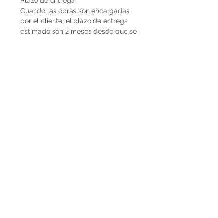
Plazo de entrega
Cuando las obras son encargadas
por el cliente, el plazo de entrega
estimado son 2 meses desde que se
recibe la seña del 50%. En caso de
que la obra ya esté disponible, la
entrega es inmediata si es dentro de
Uruguay. Cuando la obra es para el
exterior el plazo de entrega será
mayor dependiendo del medio de
flete que se utilice.
Envíos
El precio de las obras Decopiq no
incluye el costo de envío. Las obras
son retiradas por el atelier en
Montevideo o en caso de que
deseen envío lo podemos coordinar
en conjunto. Por envíos al exterior
contactarnos por Whatsapp al
+598225050 o mail
paupiquet@decopiq.com