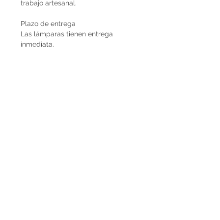
trabajo artesanal.
Plazo de entrega
Las lámparas tienen entrega
inmediata.
Envíos
El precio de las lámparas Decopiq
no incluye el costo de envío. Son
retiradas por nuestra Casa Atelier en
Montevideo o en caso de que
deseen envío lo podemos coordinar
en conjunto. Por envíos al exterior
contactarnos por Whatsapp al
+598225050 o mail
paupiquet@decopiq.com
- El precio es IVA incluido
® 2024 Decopiq - Todos los derechos
reservados - Uruguay