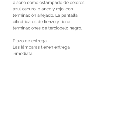
diseño como estampado de colores
azul oscuro, blanco y rojo, con
terminación añejado. La pantalla
cilíndrica es de lienzo y tiene
terminaciones de terciopelo negro.
Plazo de entrega
Las lámparas tienen entrega
inmediata.
Envíos
El precio de las lámparas Decopiq
no incluye el costo de envío. Son
retiradas por nuestra Casa Atelier en
Montevideo o en caso de que
deseen envío lo podemos coordinar
en conjunto. Por envíos al exterior
contactarnos por Whatsapp al
+598225050 o mail
paupiquet@decopiq.com
- El precio es IVA incluido