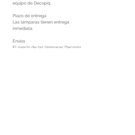
equipo de Decopiq.
Plazo de entrega
Las lámparas tienen entrega
inmediata.
Envíos
El precio de las lámparas Decopiq
no incluye el costo de envío. Son
retiradas por nuestra Casa Atelier en
Montevideo o en caso de que
deseen envío lo podemos coordinar
en conjunto. Por envíos al exterior
contactarnos por Whatsapp al
+598225050 o mail
paupiquet@decopiq.com
Nota
- El precio es IVA incluido