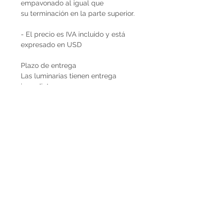
empavonado al igual que
su terminación en la parte superior.
- El precio es IVA incluido y está
expresado en USD
Plazo de entrega
Las luminarias tienen entrega
inmediata.
Envíos
El precio de las lámparas Decopiq
no incluye el costo de envío. Son
retiradas por nuestra Casa Atelier en
Montevideo o en caso de que
deseen envío lo podemos coordinar
en conjunto. Por envíos al exterior
contactarnos por Whatsapp al
+598225050 o mail
paupiquet@decopiq.com