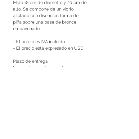
Mide 18 cm de diámetro y 20 cm de
alto. Se compone de un vidrio
azulado con diseño en forma de
piña sobre una base de bronce
empavonado.
- El precio es IVA incluido
- El precio está expresado en USD
Plazo de entrega
Las luminarias tienen entrega
inmediata.
Envíos
El precio de las lámparas Decopiq
no incluye el costo de envío. Son
retiradas por nuestra Casa Atelier en
Montevideo o en caso de que
deseen envío lo podemos coordinar
en conjunto. Por envíos al exterior
contactarnos por Whatsapp al