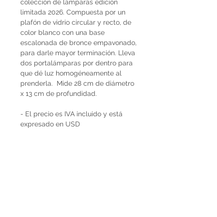
colección de lámparas edición
limitada 2026. Compuesta por un
plafón de vidrio circular y recto, de
color blanco con una base
escalonada de bronce empavonado,
para darle mayor terminación. Lleva
dos portalámparas por dentro para
que dé luz homogéneamente al
prenderla. Mide 28 cm de diámetro
x 13 cm de profundidad.
- El precio es IVA incluido y está
expresado en USD
Plazo de entrega
Las luminarias tienen entrega
inmediata.
Envíos
El precio de las lámparas Decopiq
no incluye el costo de envío. Son
retiradas por nuestra Casa Atelier en