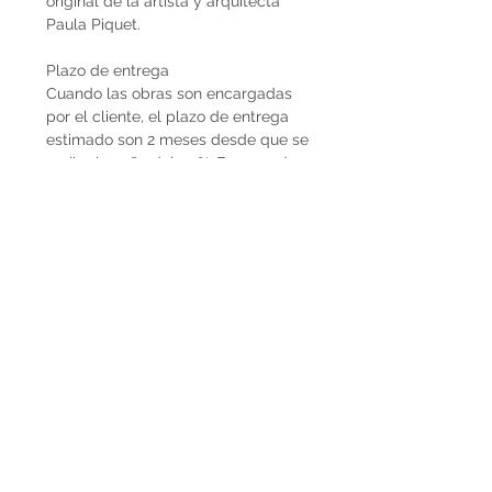
original de la artista y arquitecta
Paula Piquet.
Plazo de entrega
Cuando las obras son encargadas
por el cliente, el plazo de entrega
estimado son 2 meses desde que se
recibe la seña del 50%. En caso de
que la obra ya esté disponible, la
entrega es inmediata si es dentro de
Uruguay. Cuando la obra es para el
exterior el plazo de entrega será
mayor dependiendo del medio de
flete que se utilice.
Envíos
El precio de las obras Decopiq no
incluye el costo de envío. Las obras
son retiradas por el atelier en
Montevideo o en caso de que
deseen envío lo podemos coordinar
en conjunto. Por envíos al exterior