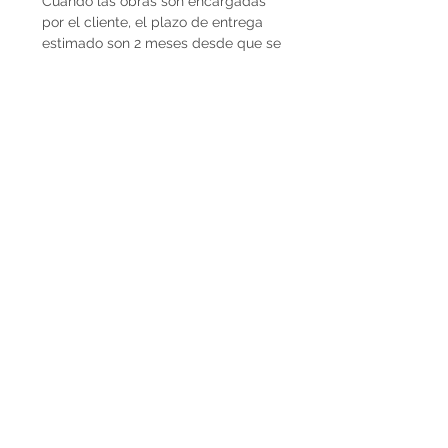
Cuando las obras son encargadas
por el cliente, el plazo de entrega
estimado son 2 meses desde que se
recibe la seña del 50%. En caso de
que la obra ya esté disponible, la
entrega es inmediata si es dentro de
Uruguay. Cuando la obra es para el
exterior el plazo de entrega será
mayor dependiendo del medio de
flete que se utilice.
Envíos
El precio de las obras Decopiq no
incluye el costo de envío. Las obras
son retiradas por el el atelier en
Montevideo o en caso de que
deseen envío lo podemos coordinar
en conjunto. Por envíos al exterior
contactarnos por Whatsapp al
+598225050 o mail
paupiquet@decopiq.com