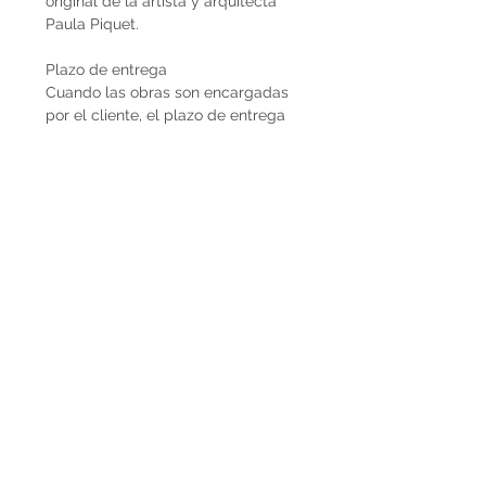
original de la artista y arquitecta
Paula Piquet.
Plazo de entrega
Cuando las obras son encargadas
por el cliente, el plazo de entrega
estimado son 2 meses desde que se
recibe la seña del 50%. En caso de
que la obra ya esté disponible, la
entrega es inmediata si es dentro de
Uruguay. Cuando la obra es para el
exterior el plazo de entrega será
mayor dependiendo del medio de
flete que se utilice.
Envíos
El precio de las obras Decopiq no
incluye el costo de envío. Las obras
son retiradas por el atelier en
Montevideo o en caso de que
deseen envío lo podemos coordinar
en conjunto. Por envíos al exterior