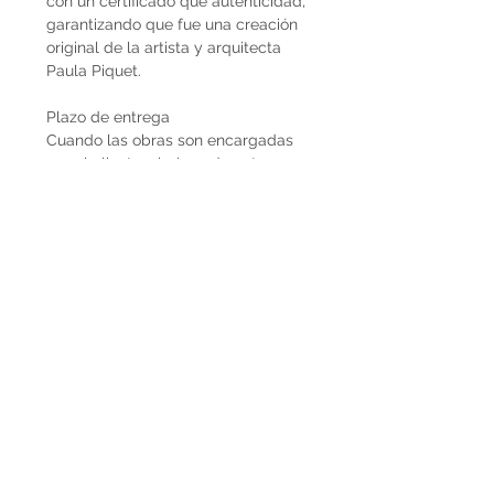
con un certificado que autenticidad,
garantizando que fue una creación
original de la artista y arquitecta
Paula Piquet.
Plazo de entrega
Cuando las obras son encargadas
por el cliente, el plazo de entrega
estimado son 2 meses desde que se
recibe la seña del 50%. En caso de
que la obra ya esté disponible, la
entrega es inmediata si es dentro de
Uruguay. Cuando la obra es para el
exterior el plazo de entrega será
mayor dependiendo del medio de
flete que se utilice.
Envíos
El precio de las obras Decopiq no
incluye el costo de envío. Las obras
son retiradas por el atelier en
Montevideo o en caso de que