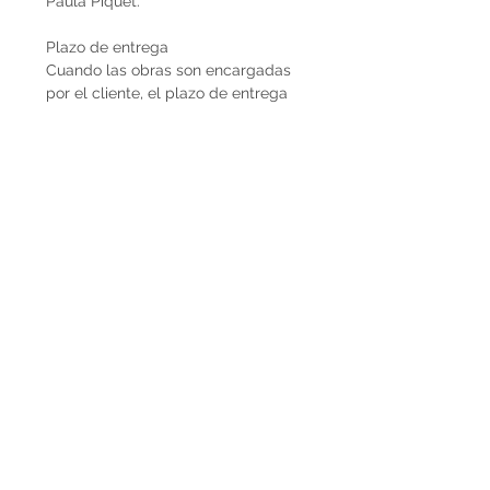
Paula Piquet.
Plazo de entrega
Cuando las obras son encargadas
por el cliente, el plazo de entrega
estimado son 2 meses desde que se
recibe la seña del 50%. En caso de
que la obra ya esté disponible, la
entrega es inmediata si es dentro de
Uruguay. Cuando la obra es para el
exterior el plazo de entrega será
mayor dependiendo del medio de
flete que se utilice.
Envíos
El precio de las obras Decopiq no
incluye el costo de envío. Las obras
son retiradas por el atelier en
Montevideo o en caso de que
deseen envío lo podemos coordinar
en conjunto. Por envíos al exterior
contactarnos por Whatsapp al