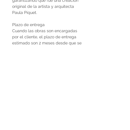
garantizando que fue una creación
original de la artista y arquitecta
Paula Piquet.
Plazo de entrega
Cuando las obras son encargadas
por el cliente, el plazo de entrega
estimado son 2 meses desde que se
recibe la seña del 50%. En caso de
que la obra ya esté disponible, la
entrega es inmediata si es dentro de
Uruguay. Cuando la obra es para el
exterior el plazo de entrega será
mayor dependiendo del medio de
flete que se utilice.
Envíos
El precio de las obras Decopiq no
incluye el costo de envío. Las obras
son retiradas por el atelier en
Montevideo o en caso de que
deseen envío lo podemos coordinar