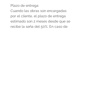
Plazo de entrega
Cuando las obras son encargadas
por el cliente, el plazo de entrega
estimado son 2 meses desde que se
recibe la seña del 50%. En caso de
que la obra ya esté disponible, la
entrega es inmediata si es dentro de
Uruguay. Cuando la obra es para el
exterior el plazo de entrega será
mayor dependiendo del medio de
flete que se utilice.
Envíos
El precio de las obras Decopiq no
incluye el costo de envío. Las obras
son retiradas por el atelier en
Montevideo o en caso de que
deseen envío lo podemos coordinar
en conjunto. Por envíos al exterior
contactarnos por Whatsapp al
+598225050 o mail