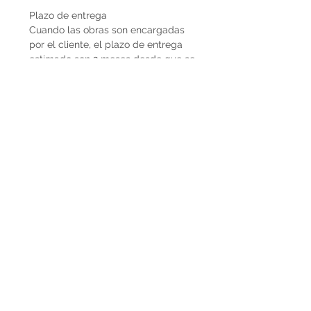
Plazo de entrega
Cuando las obras son encargadas
por el cliente, el plazo de entrega
estimado son 2 meses desde que se
recibe la seña del 50%. En caso de
que la obra ya esté disponible, la
entrega es inmediata si es dentro de
Uruguay. Cuando la obra es para el
exterior el plazo de entrega será
mayor dependiendo del medio de
flete que se utilice.
Envíos
El precio de las obras Decopiq no
incluye el costo de envío. Las obras
son retiradas por el atelier en
Montevideo o en caso de que
deseen envío lo podemos coordinar
en conjunto. Por envíos al exterior
contactarnos por Whatsapp al
+598225050 o mail