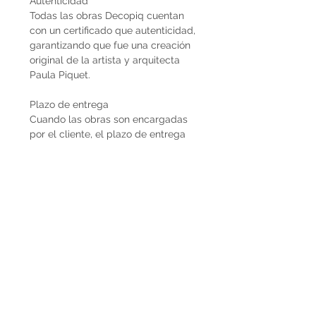
Autenticidad
Todas las obras Decopiq cuentan
con un certificado que autenticidad,
garantizando que fue una creación
original de la artista y arquitecta
Paula Piquet.
Plazo de entrega
Cuando las obras son encargadas
por el cliente, el plazo de entrega
estimado son 2 meses desde que se
recibe la seña del 50%. En caso de
que la obra ya esté disponible, la
entrega es inmediata si es dentro de
Uruguay. Cuando la obra es para el
exterior el plazo de entrega será
mayor dependiendo del medio de
flete que se utilice.
Envíos
El precio de las obras Decopiq no
incluye el costo de envío. Las obras